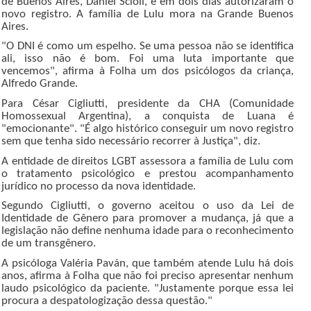
de Buenos Aires, Daniel Scioli, e em dois dias autorizaram o
novo registro. A família de Lulu mora na Grande Buenos
Aires.
"O DNI é como um espelho. Se uma pessoa não se identifica
ali, isso não é bom. Foi uma luta importante que
vencemos", afirma à Folha um dos psicólogos da criança,
Alfredo Grande.
Para César Cigliutti, presidente da CHA (Comunidade
Homossexual Argentina), a conquista de Luana é
"emocionante". "É algo histórico conseguir um novo registro
sem que tenha sido necessário recorrer à Justiça", diz.
A entidade de direitos LGBT assessora a família de Lulu com
o tratamento psicológico e prestou acompanhamento
jurídico no processo da nova identidade.
Segundo Cigliutti, o governo aceitou o uso da Lei de
Identidade de Gênero para promover a mudança, já que a
legislação não define nenhuma idade para o reconhecimento
de um transgênero.
A psicóloga Valéria Paván, que também atende Lulu há dois
anos, afirma à Folha que não foi preciso apresentar nenhum
laudo psicológico da paciente. "Justamente porque essa lei
procura a despatologização dessa questão."