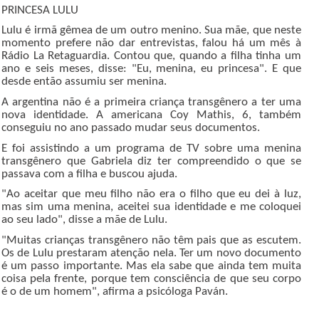
PRINCESA LULU
Lulu é irmã gêmea de um outro menino. Sua mãe, que neste
momento prefere não dar entrevistas, falou há um mês à
Rádio La Retaguardia. Contou que, quando a filha tinha um
ano e seis meses, disse: "Eu, menina, eu princesa". E que
desde então assumiu ser menina.
A argentina não é a primeira criança transgênero a ter uma
nova identidade. A americana Coy Mathis, 6, também
conseguiu no ano passado mudar seus documentos.
E foi assistindo a um programa de TV sobre uma menina
transgênero que Gabriela diz ter compreendido o que se
passava com a filha e buscou ajuda.
"Ao aceitar que meu filho não era o filho que eu dei à luz,
mas sim uma menina, aceitei sua identidade e me coloquei
ao seu lado", disse a mãe de Lulu.
"Muitas crianças transgênero não têm pais que as escutem.
Os de Lulu prestaram atenção nela. Ter um novo documento
é um passo importante. Mas ela sabe que ainda tem muita
coisa pela frente, porque tem consciência de que seu corpo
é o de um homem", afirma a psicóloga Paván.