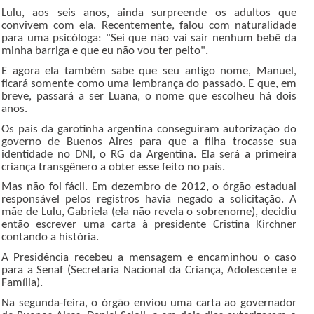
Lulu, aos seis anos, ainda surpreende os adultos que
convivem com ela. Recentemente, falou com naturalidade
para uma psicóloga: "Sei que não vai sair nenhum bebê da
minha barriga e que eu não vou ter peito".
E agora ela também sabe que seu antigo nome, Manuel,
ficará somente como uma lembrança do passado. E que, em
breve, passará a ser Luana, o nome que escolheu há dois
anos.
Os pais da garotinha argentina conseguiram autorização do
governo de Buenos Aires para que a filha trocasse sua
identidade no DNI, o RG da Argentina. Ela será a primeira
criança transgênero a obter esse feito no país.
Mas não foi fácil. Em dezembro de 2012, o órgão estadual
responsável pelos registros havia negado a solicitação. A
mãe de Lulu, Gabriela (ela não revela o sobrenome), decidiu
então escrever uma carta à presidente Cristina Kirchner
contando a história.
A Presidência recebeu a mensagem e encaminhou o caso
para a Senaf (Secretaria Nacional da Criança, Adolescente e
Família).
Na segunda-feira, o órgão enviou uma carta ao governador