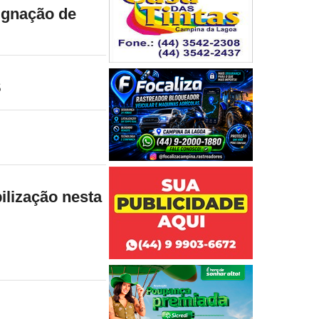
pugnação de
S
ilização nesta