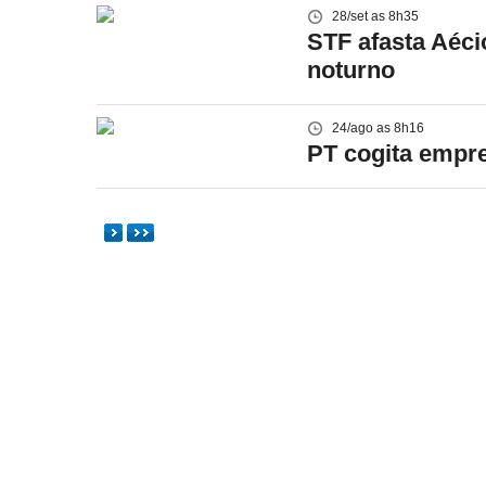
28/set as 8h35
STF afasta Aéci
noturno
24/ago as 8h16
PT cogita empre