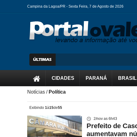
Campina da Lagoa/PR -
Sexta Feira, 7 de Agosto de 2026
CIDADES
PARANÁ
BRASIL
Notícias /
Política
Exibindo
1
à
15
de
55
2/nov as 6h43
Prefeito de Casc
aumentavam núm