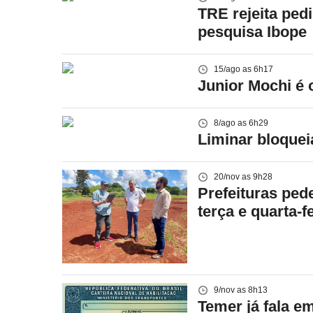
TRE rejeita ped
pesquisa Ibope
15/ago as 6h17
Junior Mochi é
8/ago as 6h29
Liminar bloquei
20/nov as 9h28
Prefeituras ped
terça e quarta-f
9/nov as 8h13
Temer já fala e