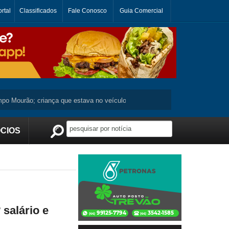
rtal
Classificados
Fale Conosco
Guia Comercial
ourão; criança que estava no veículo não se machuca ...
Moradora de Jur
CIOS
Publicidade
 salário e