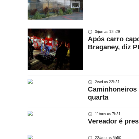
3/jun as 12h29
Após carro cap
Braganey, diz 
2/set as 22h31
Caminhoneiros i
quarta
11/nov as 7h31
Vereador é pres
22/ago as 5h50