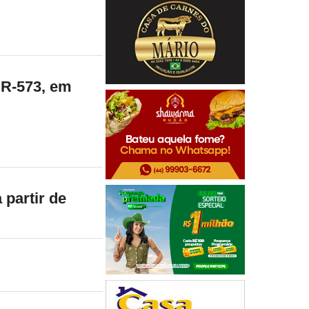
PR-573, em
partir de