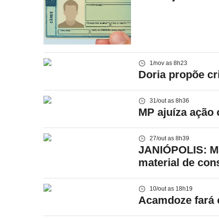
1/nov as 8h23
Doria propõe cri
31/out as 8h36
MP ajuíza ação c
27/out as 8h39
JANIÓPOLIS: MP 
material de con
10/out as 18h19
Acamdoze fará c