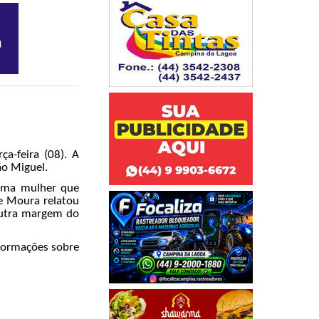
a-feira (08). A
ão Miguel.
 uma mulher que
e Moura relatou
outra margem do
nformações sobre