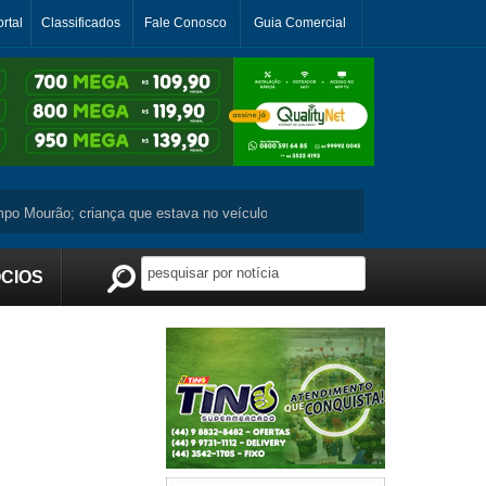
rtal
Classificados
Fale Conosco
Guia Comercial
ourão; criança que estava no veículo não se machuca ...
Moradora de Ju
CIOS
Publicidade