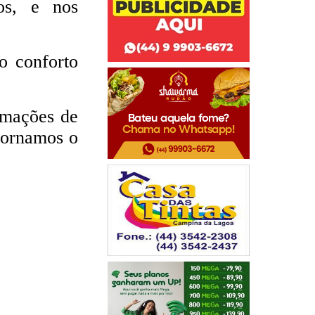
os, e nos
o conforto
rmações de
etornamos o