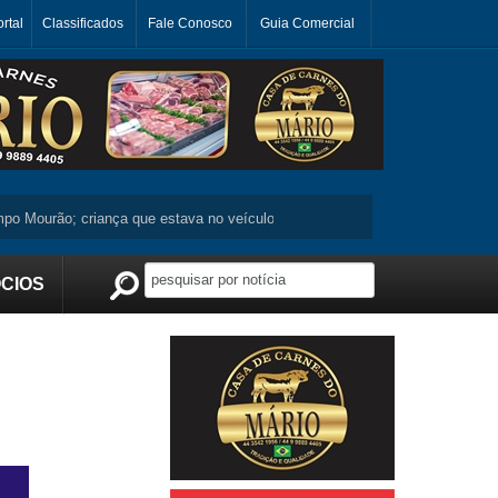
rtal
Classificados
Fale Conosco
Guia Comercial
Mourão; criança que estava no veículo não se machuca ...
Moradora de J
CIOS
Publicidade