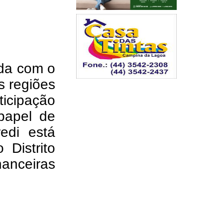
ida com o
s regiões
ticipação
papel de
edi está
 Distrito
nanceiras