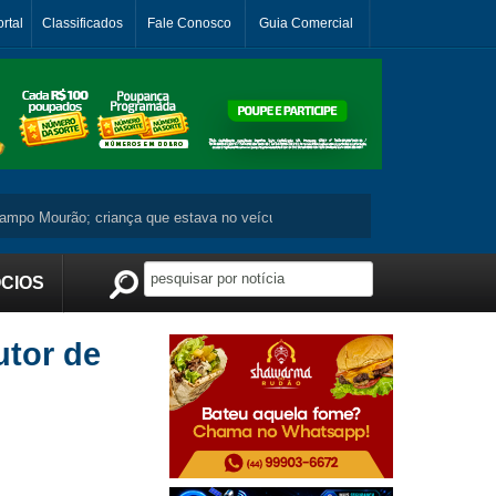
rtal
Classificados
Fale Conosco
Guia Comercial
 Mourão; criança que estava no veículo não se machuca ...
Moradora de J
CIOS
Publicidade
utor de