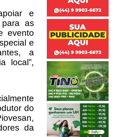
apoiar e
 para as
te evento
special e
antes, a
 local”,
cialmente
odutor do
iovesan,
dores da