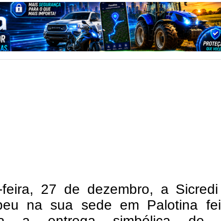
-feira, 27 de dezembro, a Sicred
beu na sua sede em Palotina fei
ara a entrega simbólica de b