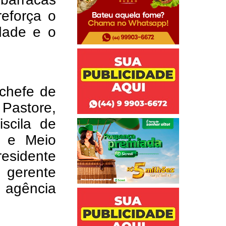
reforça o
dade e o
 chefe de
 Pastore,
scila de
o e Meio
esidente
 gerente
 agência