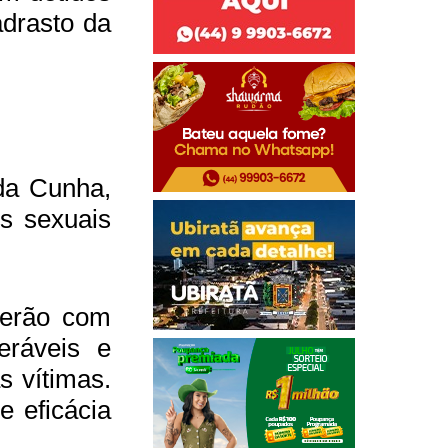
adrasto da
da Cunha,
s sexuais
derão com
eráveis e
s vítimas.
e eficácia