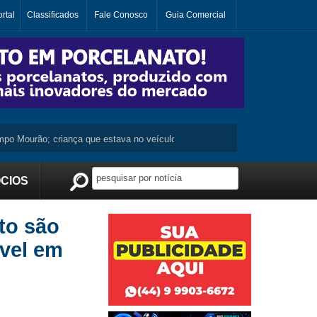
rtal
Classificados
Fale Conosco
Guia Comercial
ourão; criança que estava no veículo não se machuca ...
Moradora de Ju
CIOS
Publicidade
to são
vel em