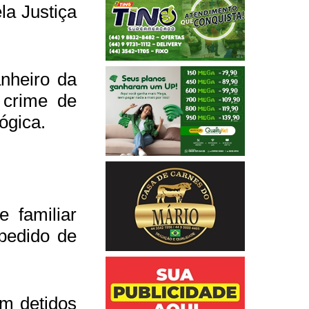
la Justiça
nheiro da
 crime de
ógica.
 familiar
pedido de
am detidos