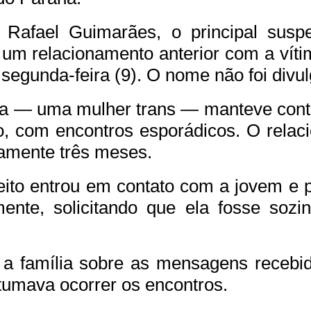
Rafael Guimarães, o principal susp
m relacionamento anterior com a vítim
segunda-feira (9). O nome não foi divu
ta — uma mulher trans — manteve cont
o, com encontros esporádicos. O rela
damente três meses.
eito entrou em contato com a jovem e 
nte, solicitando que ela fosse sozi
a família sobre as mensagens recebid
tumava ocorrer os encontros.