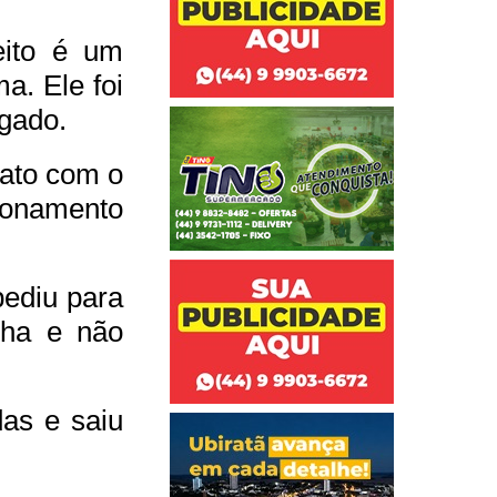
eito é um
a. Ele foi
lgado.
ato com o
cionamento
pediu para
nha e não
as e saiu