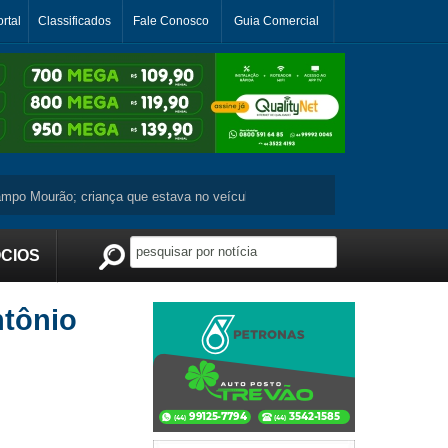
rtal
Classificados
Fale Conosco
Guia Comercial
Mourão; criança que estava no veículo não se machuca ...
Moradora de J
CIOS
Publicidade
ntônio