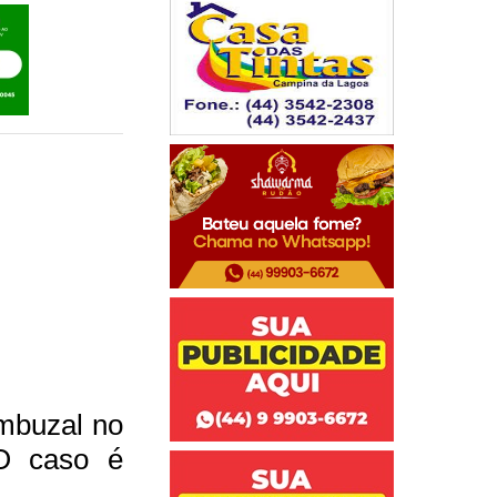
mbuzal no
 O caso é